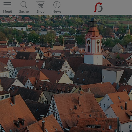
Menü
Suche
Shop
News