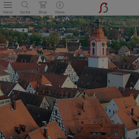
Menü
Suche
Shop
News