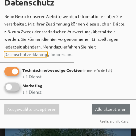
Datenschutz
Beim Besuch unserer Website werden Informationen über Sie
Bergwaldtheater
verarbeitet. Mit Ihrer Zustimmung können diese auch an Dritte,
06. August um 18:08 via Facebook
z.B. zum Zweck der statistischen Auswertung, übermittelt
Sei wie Luisa & Chiara!
werden. Sie können die hier vorgenommenen Einstellungen
Komm am 08.08. ins Bergwaldtheater und hol dir deinen
jederzeit abändern.
Mehr dazu erfahren Sie hier:
neuen Ohrwurm. 🎤✨
Datenschutzerklärung
/
Impressum
.
Gute Musik, beste Stimmung und ein Sommerabend,
Technisch notwendige Cookies
(immer erforderlich)
der im Kopf bleibt. 🌿🎵
↓
1
Dienst
Wir sehen uns…
Marketing
↓
1
Dienst
Ausgewählte akzeptieren
Alle akzeptieren
Realisiert mit Klaro!