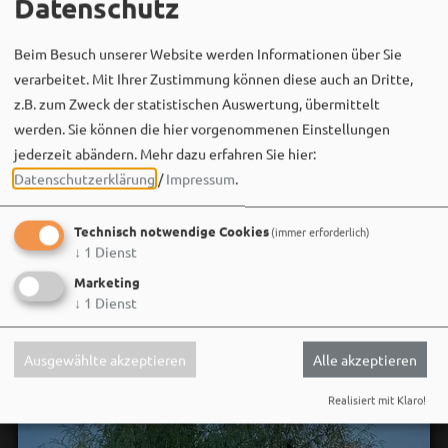
Datenschutz
Beim Besuch unserer Website werden Informationen über Sie
Bergwaldtheater
verarbeitet. Mit Ihrer Zustimmung können diese auch an Dritte,
06. August um 18:08 via Facebook
z.B. zum Zweck der statistischen Auswertung, übermittelt
Sei wie Luisa & Chiara!
werden. Sie können die hier vorgenommenen Einstellungen
Komm am 08.08. ins Bergwaldtheater und hol dir deinen
jederzeit abändern.
Mehr dazu erfahren Sie hier:
neuen Ohrwurm. 🎤✨
Datenschutzerklärung
/
Impressum
.
Gute Musik, beste Stimmung und ein Sommerabend,
Technisch notwendige Cookies
(immer erforderlich)
der im Kopf bleibt. 🌿🎵
↓
1
Dienst
Wir sehen uns…
Marketing
↓
1
Dienst
Ausgewählte akzeptieren
Alle akzeptieren
Realisiert mit Klaro!