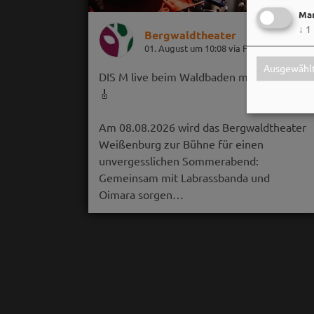
Mar
↓
1
Bergwaldtheater
01. August um 10:08 via Facebook
Ausgewählt
DIS M live beim Waldbaden mit Musik! 🌲
🎸
Am 08.08.2026 wird das Bergwaldtheater
Weißenburg zur Bühne für einen
unvergesslichen Sommerabend:
Gemeinsam mit Labrassbanda und
Oimara sorgen…