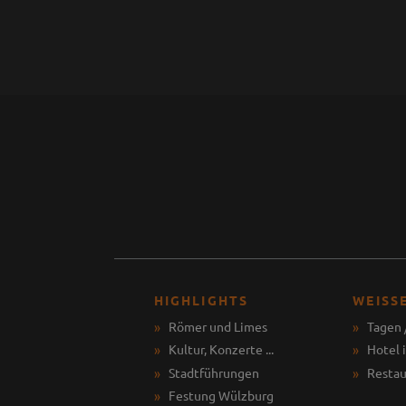
HIGHLIGHTS
WEISS
Römer und Limes
Tagen 
Kultur, Konzerte ...
Hotel 
Stadtführungen
Restau
Festung Wülzburg