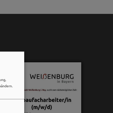
ung,
bändern.