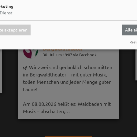
keting
Dienst
e akzeptieren
Alle 
Reali
Bergwaldtheater
30. Juli um 19:07 via Facebook
🌿 Wir zwei sind gedanklich schon mitten
im Bergwaldtheater – mit guter Musik,
tollen Menschen und jeder Menge guter
Laune!
Am 08.08.2026 heißt es: Waldbaden mit
Musik – abschalten,…