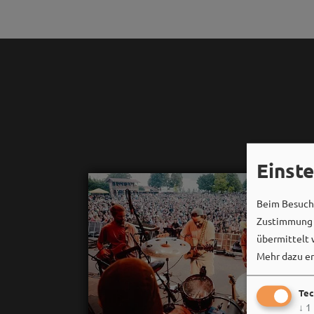
Einst
Beim Besuch 
Zustimmung k
übermittelt 
Mehr dazu er
Tec
↓
1