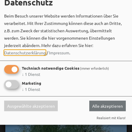
Datenschutz
Beim Besuch unserer Website werden Informationen über Sie
Bergwaldtheater
verarbeitet. Mit Ihrer Zustimmung können diese auch an Dritte,
06. August um 18:08 via Facebook
z.B. zum Zweck der statistischen Auswertung, übermittelt
Sei wie Luisa & Chiara!
werden. Sie können die hier vorgenommenen Einstellungen
Komm am 08.08. ins Bergwaldtheater und hol dir deinen
jederzeit abändern.
Mehr dazu erfahren Sie hier:
neuen Ohrwurm. 🎤✨
Datenschutzerklärung
/
Impressum
.
Gute Musik, beste Stimmung und ein Sommerabend,
Technisch notwendige Cookies
(immer erforderlich)
der im Kopf bleibt. 🌿🎵
↓
1
Dienst
Wir sehen uns…
Marketing
↓
1
Dienst
Ausgewählte akzeptieren
Alle akzeptieren
Realisiert mit Klaro!