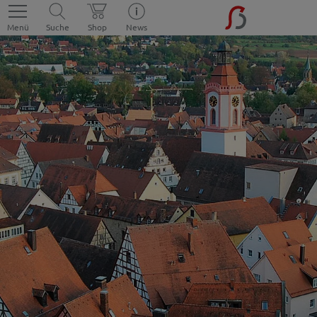
Menü
Suche
Shop
News