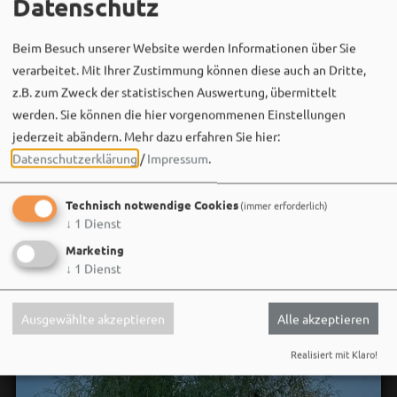
Datenschutz
Beim Besuch unserer Website werden Informationen über Sie
Bergwaldtheater
verarbeitet. Mit Ihrer Zustimmung können diese auch an Dritte,
06. August um 18:08 via Facebook
z.B. zum Zweck der statistischen Auswertung, übermittelt
Sei wie Luisa & Chiara!
werden. Sie können die hier vorgenommenen Einstellungen
Komm am 08.08. ins Bergwaldtheater und hol dir deinen
jederzeit abändern.
Mehr dazu erfahren Sie hier:
neuen Ohrwurm. 🎤✨
Datenschutzerklärung
/
Impressum
.
Gute Musik, beste Stimmung und ein Sommerabend,
Technisch notwendige Cookies
(immer erforderlich)
der im Kopf bleibt. 🌿🎵
↓
1
Dienst
Wir sehen uns…
Marketing
↓
1
Dienst
Ausgewählte akzeptieren
Alle akzeptieren
Realisiert mit Klaro!