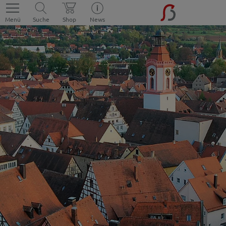
Menü
Suche
Shop
News