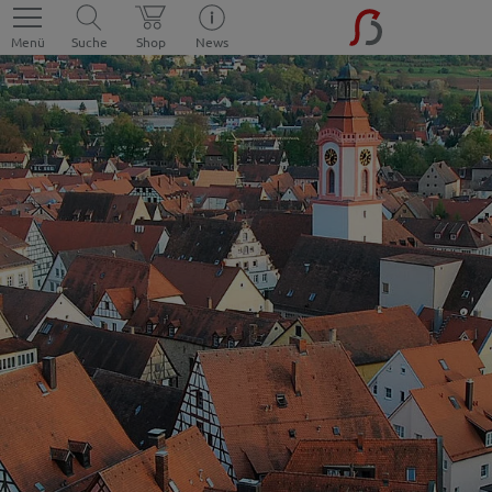
Menü
Suche
Shop
News