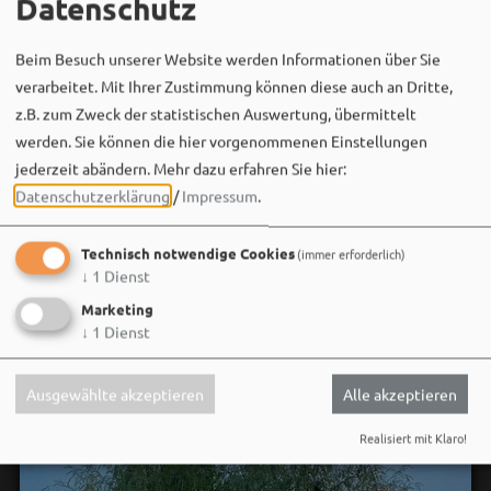
Datenschutz
Beim Besuch unserer Website werden Informationen über Sie
Bergwaldtheater
verarbeitet. Mit Ihrer Zustimmung können diese auch an Dritte,
06. August um 18:08 via Facebook
z.B. zum Zweck der statistischen Auswertung, übermittelt
Sei wie Luisa & Chiara!
werden. Sie können die hier vorgenommenen Einstellungen
Komm am 08.08. ins Bergwaldtheater und hol dir deinen
jederzeit abändern.
Mehr dazu erfahren Sie hier:
neuen Ohrwurm. 🎤✨
Datenschutzerklärung
/
Impressum
.
Gute Musik, beste Stimmung und ein Sommerabend,
Technisch notwendige Cookies
(immer erforderlich)
der im Kopf bleibt. 🌿🎵
↓
1
Dienst
Wir sehen uns…
Marketing
↓
1
Dienst
Ausgewählte akzeptieren
Alle akzeptieren
Realisiert mit Klaro!