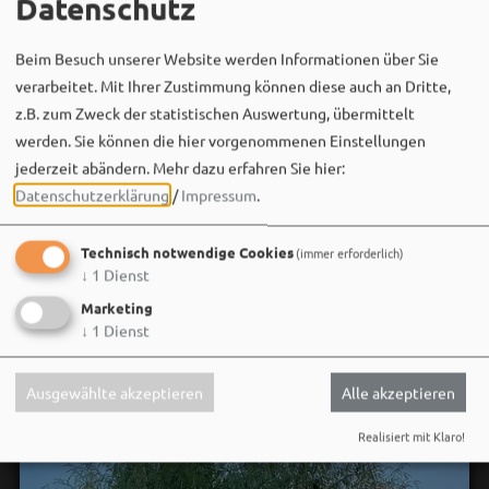
Datenschutz
Beim Besuch unserer Website werden Informationen über Sie
Bergwaldtheater
verarbeitet. Mit Ihrer Zustimmung können diese auch an Dritte,
06. August um 18:08 via Facebook
z.B. zum Zweck der statistischen Auswertung, übermittelt
Sei wie Luisa & Chiara!
werden. Sie können die hier vorgenommenen Einstellungen
Komm am 08.08. ins Bergwaldtheater und hol dir deinen
jederzeit abändern.
Mehr dazu erfahren Sie hier:
neuen Ohrwurm. 🎤✨
Datenschutzerklärung
/
Impressum
.
Gute Musik, beste Stimmung und ein Sommerabend,
Technisch notwendige Cookies
(immer erforderlich)
der im Kopf bleibt. 🌿🎵
↓
1
Dienst
Wir sehen uns…
Marketing
↓
1
Dienst
Ausgewählte akzeptieren
Alle akzeptieren
Realisiert mit Klaro!