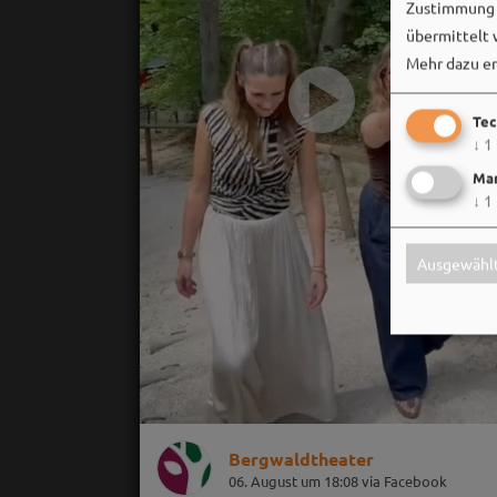
Zustimmung k
übermittelt 
Mehr dazu er
Tec
↓
1
Mar
↓
1
Ausgewählt
Bergwaldtheater
06. August um 18:08 via Facebook