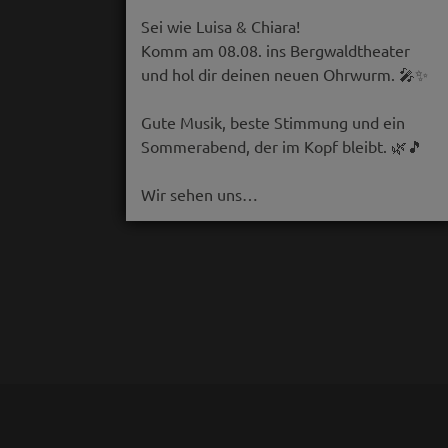
Sei wie Luisa & Chiara!
Komm am 08.08. ins Bergwaldtheater
und hol dir deinen neuen Ohrwurm. 🎤✨
Gute Musik, beste Stimmung und ein
Sommerabend, der im Kopf bleibt. 🌿🎵
Wir sehen uns…