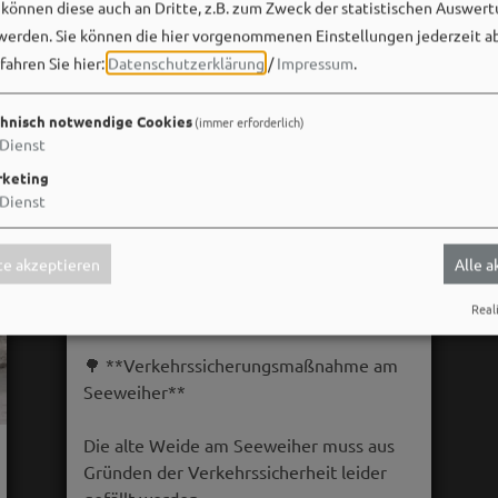
önnen diese auch an Dritte, z.B. zum Zweck der statistischen Auswert
werden. Sie können die hier vorgenommenen Einstellungen jederzeit a
fahren Sie hier:
Datenschutzerklärung
/
Impressum
.
hnisch notwendige Cookies
(immer erforderlich)
Dienst
keting
Dienst
e akzeptieren
Alle 
Stadt Weißenburg i.Bay.
Reali
06. August um 16:08 via Facebook
🌳 **Verkehrssicherungsmaßnahme am
Seeweiher**
Die alte Weide am Seeweiher muss aus
Gründen der Verkehrssicherheit leider