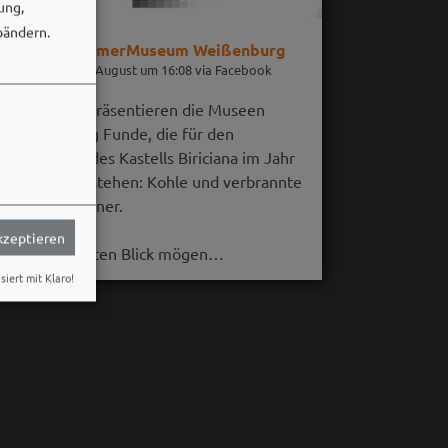
ung,
bändern.
RömerMuseum Weißenburg
06. August um 16:08 via Facebook
Im August präsentieren die Museen
Weißenburg Funde, die für den
Untergang des Kastells Biriciana im Jahr
254 n. Chr. stehen: Kohle und verbrannte
Getreidekörner.
akzeptieren
Auf den ersten Blick mögen…
siert mit Klaro!