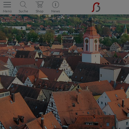
Menü
Suche
Shop
News