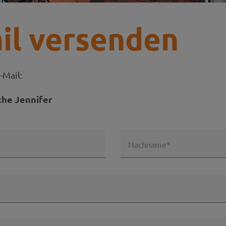
il versenden
-Mail:
che Jennifer
Nachname*