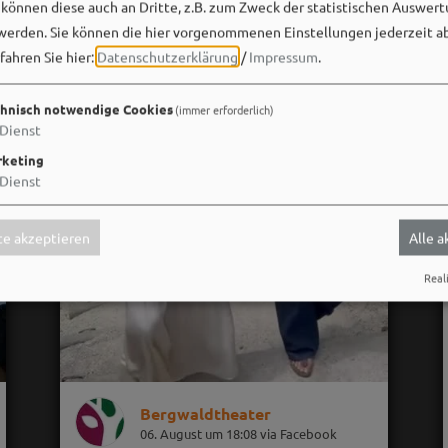
önnen diese auch an Dritte, z.B. zum Zweck der statistischen Auswert
werden. Sie können die hier vorgenommenen Einstellungen jederzeit a
fahren Sie hier:
Datenschutzerklärung
/
Impressum
.
hnisch notwendige Cookies
(immer erforderlich)
Dienst
keting
Dienst
e akzeptieren
Alle 
Reali
Bergwaldtheater
06. August um 18:08 via Facebook