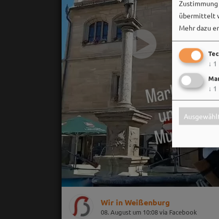
Zustimmung k
übermittelt 
Mehr dazu er
Tec
↓
1
Mar
↓
1
Ausgewählt
Wir in Weißenburg
08. August um 10:08 via Facebook