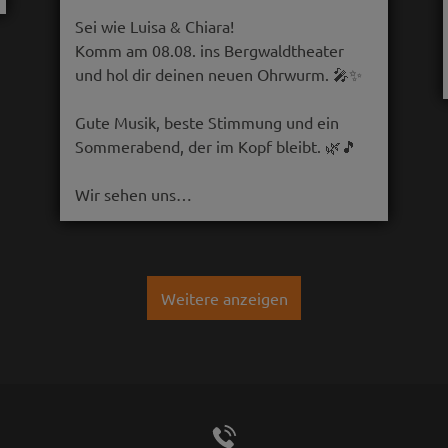
Sei wie Luisa & Chiara!
Komm am 08.08. ins Bergwaldtheater
und hol dir deinen neuen Ohrwurm. 🎤✨
Gute Musik, beste Stimmung und ein
Sommerabend, der im Kopf bleibt. 🌿🎵
Wir sehen uns…
Weitere anzeigen