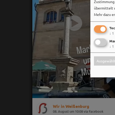
Zustimmung k
übermittelt 
Mehr dazu er
Tec
↓
1
Mar
↓
1
Ausgewählt
Wir in Weißenburg
08. August um 10:08 via Facebook