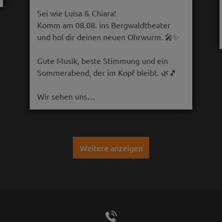
Sei wie Luisa & Chiara!
Komm am 08.08. ins Bergwaldtheater
und hol dir deinen neuen Ohrwurm. 🎤✨
Gute Musik, beste Stimmung und ein
Sommerabend, der im Kopf bleibt. 🌿🎵
Wir sehen uns…
Weitere anzeigen