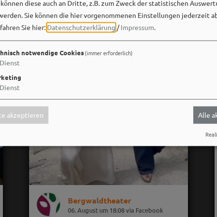
önnen diese auch an Dritte, z.B. zum Zweck der statistischen Auswert
werden. Sie können die hier vorgenommenen Einstellungen jederzeit a
fahren Sie hier:
Datenschutzerklärung
/
Impressum
.
hnisch notwendige Cookies
(immer erforderlich)
Dienst
keting
Dienst
e akzeptieren
Alle 
Reali
Bergwaldtheater
06. August um 18:08 via Facebook