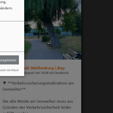
ung,
bändern.
akzeptieren
Stadt Weißenburg i.Bay.
siert mit Klaro!
06. August um 16:08 via Facebook
🌳 **Verkehrssicherungsmaßnahme am
Seeweiher**
Die alte Weide am Seeweiher muss aus
Gründen der Verkehrssicherheit leider