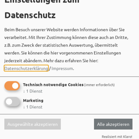
Datenschutz
Beim Besuch unserer Website werden Informationen über Sie
verarbeitet. Mit Ihrer Zustimmung können diese auch an Dritte,
z.B. zum Zweck der statistischen Auswertung, übermittelt
Bergwaldtheater
werden. Sie können die hier vorgenommenen Einstellungen
06. August um 18:08 via Facebook
jederzeit abändern.
Mehr dazu erfahren Sie hier:
Sei wie Luisa & Chiara!
Datenschutzerklärung
/
Impressum
.
Komm am 08.08. ins Bergwaldtheater und hol dir deinen
neuen Ohrwurm. 🎤✨
Technisch notwendige Cookies
(immer erforderlich)
↓
1
Dienst
Gute Musik, beste Stimmung und ein Sommerabend,
der im Kopf bleibt. 🌿🎵
Marketing
↓
1
Dienst
Wir sehen uns…
Ausgewählte akzeptieren
Alle akzeptieren
Realisiert mit Klaro!