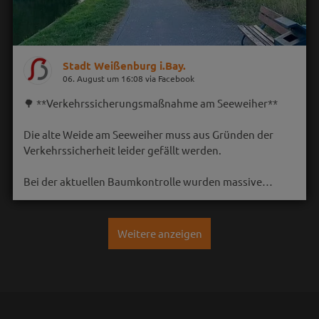
Stadt Weißenburg i.Bay.
06. August um 16:08 via Facebook
🌳 **Verkehrssicherungsmaßnahme am Seeweiher**
Die alte Weide am Seeweiher muss aus Gründen der
Verkehrssicherheit leider gefällt werden.
Bei der aktuellen Baumkontrolle wurden massive…
Weitere anzeigen