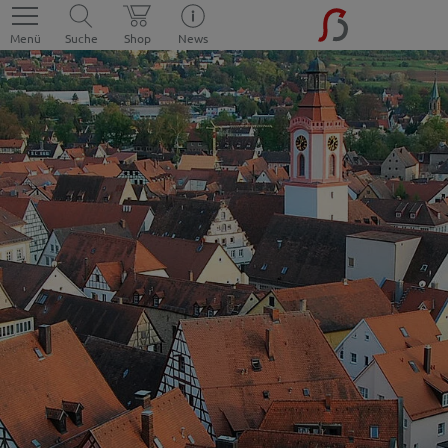
Menü
Suche
Shop
News