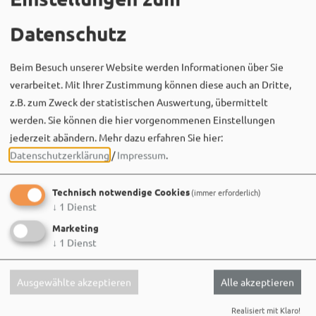
Datenschutz
Beim Besuch unserer Website werden Informationen über Sie
verarbeitet. Mit Ihrer Zustimmung können diese auch an Dritte,
z.B. zum Zweck der statistischen Auswertung, übermittelt
Bergwaldtheater
werden. Sie können die hier vorgenommenen Einstellungen
06. August um 18:08 via Facebook
jederzeit abändern.
Mehr dazu erfahren Sie hier:
Sei wie Luisa & Chiara!
Datenschutzerklärung
/
Impressum
.
Komm am 08.08. ins Bergwaldtheater und hol dir deinen
neuen Ohrwurm. 🎤✨
Technisch notwendige Cookies
(immer erforderlich)
↓
1
Dienst
Gute Musik, beste Stimmung und ein Sommerabend,
der im Kopf bleibt. 🌿🎵
Marketing
↓
1
Dienst
Wir sehen uns…
Ausgewählte akzeptieren
Alle akzeptieren
Realisiert mit Klaro!