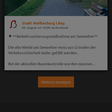
Stadt Weißenburg i.Bay.
06. August um 16:08 via Facebook
🌳 **Verkehrssicherungsmaßnahme am Seeweiher**
Die alte Weide am Seeweiher muss aus Gründen der
Verkehrssicherheit leider gefällt werden.
Bei der aktuellen Baumkontrolle wurden massive…
Weitere anzeigen