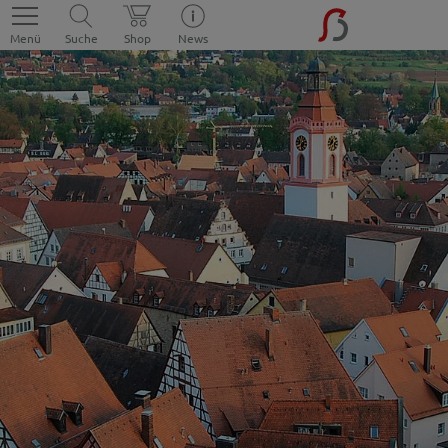
Menü
Suche
Shop
News