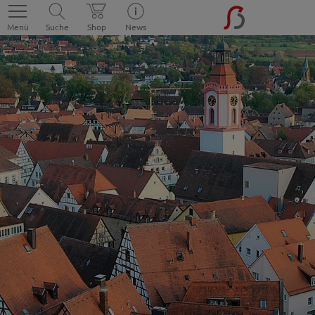
Menü
Suche
Shop
News