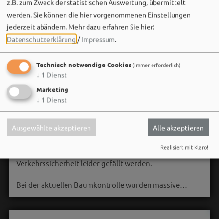
z.B. zum Zweck der statistischen Auswertung, übermittelt
werden. Sie können die hier vorgenommenen Einstellungen
jederzeit abändern.
Mehr dazu erfahren Sie hier:
Datenschutzerklärung
/
Impressum
.
Technisch notwendige Cookies
(immer erforderlich)
↓
1
Dienst
Marketing
↓
1
Dienst
Stadt Weißenburg i.Bay.
06. August um 16:08 via Facebook
Ausgewählte akzeptieren
Alle akzeptieren
🌳 **Verkehrssicherungsmaßnahme am Seeweiher**
Realisiert mit Klaro!
Die alte Weide am Seeweiher muss aus Gründen der
Verkehrssicherheit leider gefällt werden.
Bei der aktuellen Baumkontrolle wurden massive…