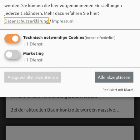
werden. Sie können die hier vorgenommenen Einstellungen
jederzeit abändern.
Mehr dazu erfahren Sie hier:
Datenschutzerklärung
/
Impressum
.
Technisch notwendige Cookies
(immer erforderlich)
↓
1
Dienst
Marketing
Stadt Weißenburg i.Bay.
↓
1
Dienst
06. August um 16:08 via Facebook
🌳 **Verkehrssicherungsmaßnahme am Seeweiher**
Ausgewählte akzeptieren
Alle akzeptieren
Die alte Weide am Seeweiher muss aus Gründen der
Realisiert mit Klaro!
Verkehrssicherheit leider gefällt werden.
Bei der aktuellen Baumkontrolle wurden massive…