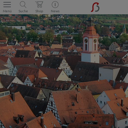
Menü
Suche
Shop
News