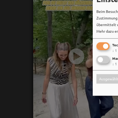
Beim Besuch 
Zustimmung k
übermittelt 
Mehr dazu er
Tec
↓
1
Mar
↓
1
Ausgewählt