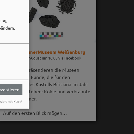
ung,
bändern.
RömerMuseum Weißenburg
06. August um 16:08 via Facebook
Im August präsentieren die Museen
Weißenburg Funde, die für den
Untergang des Kastells Biriciana im Jahr
akzeptieren
254 n. Chr. stehen: Kohle und verbrannte
Getreidekörner.
siert mit Klaro!
Auf den ersten Blick mögen…