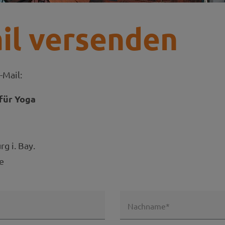
il versenden
-Mail:
für Yoga
g i. Bay.
e
Nachname*