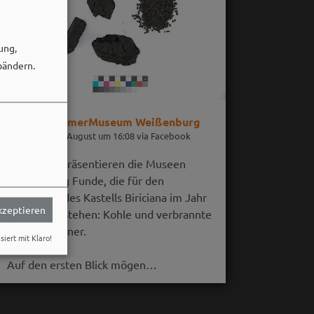
ung,
bändern.
RömerMuseum Weißenburg
06. August um 16:08 via Facebook
Im August präsentieren die Museen
Weißenburg Funde, die für den
Untergang des Kastells Biriciana im Jahr
akzeptieren
254 n. Chr. stehen: Kohle und verbrannte
Getreidekörner.
siert mit Klaro!
Auf den ersten Blick mögen…