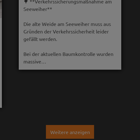
🌳 **Verkehrssicherungsmaßnahme am
Seeweiher**
Die alte Weide am Seeweiher muss aus
Gründen der Verkehrssicherheit leider
gefällt werden.
Bei der aktuellen Baumkontrolle wurden
massive…
Weitere anzeigen