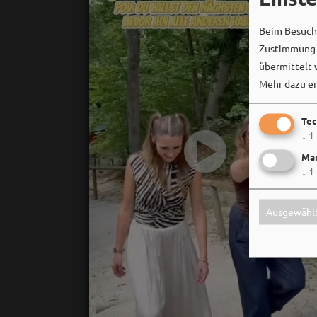
Beim Besuch 
Zustimmung k
übermittelt 
Mehr dazu er
Tec
↓
1
Mar
↓
1
Ausgewählt