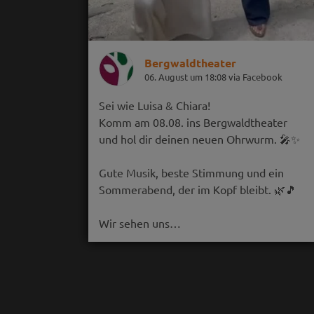
Bergwaldtheater
06. August um 18:08 via Facebook
Sei wie Luisa & Chiara!
Komm am 08.08. ins Bergwaldtheater
und hol dir deinen neuen Ohrwurm. 🎤✨
Gute Musik, beste Stimmung und ein
Sommerabend, der im Kopf bleibt. 🌿🎵
Wir sehen uns…