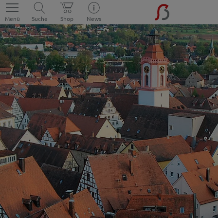
Menü
Suche
Shop
News