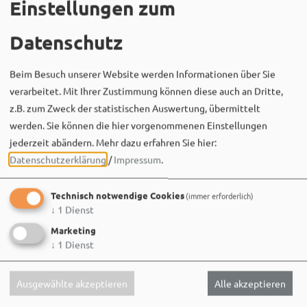
Einstellungen zum
Datenschutz
Beim Besuch unserer Website werden Informationen über Sie
verarbeitet. Mit Ihrer Zustimmung können diese auch an Dritte,
z.B. zum Zweck der statistischen Auswertung, übermittelt
Bergwaldtheater
werden. Sie können die hier vorgenommenen Einstellungen
06. August um 18:08 via Facebook
jederzeit abändern.
Mehr dazu erfahren Sie hier:
Sei wie Luisa & Chiara!
Datenschutzerklärung
/
Impressum
.
Komm am 08.08. ins Bergwaldtheater und hol dir deinen
neuen Ohrwurm. 🎤✨
Technisch notwendige Cookies
(immer erforderlich)
↓
1
Dienst
Gute Musik, beste Stimmung und ein Sommerabend,
Marketing
der im Kopf bleibt. 🌿🎵
↓
1
Dienst
Wir sehen uns…
Ausgewählte akzeptieren
Alle akzeptieren