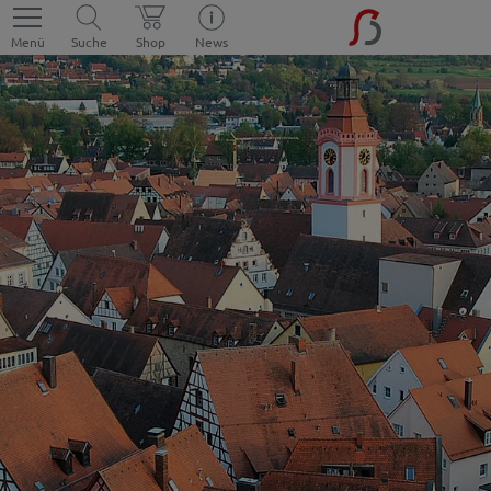
Menü
Suche
Shop
News