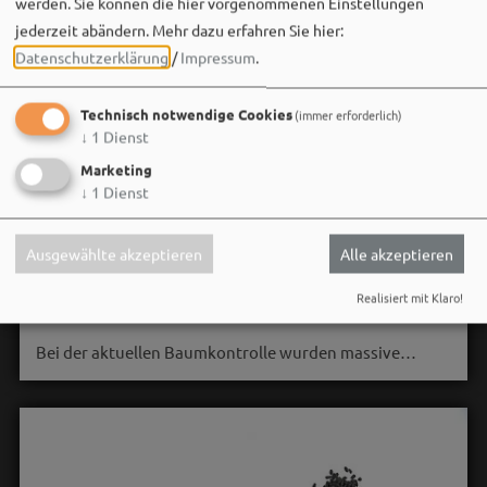
werden. Sie können die hier vorgenommenen Einstellungen
jederzeit abändern.
Mehr dazu erfahren Sie hier:
Datenschutzerklärung
/
Impressum
.
Technisch notwendige Cookies
(immer erforderlich)
↓
1
Dienst
Marketing
Stadt Weißenburg i.Bay.
↓
1
Dienst
06. August um 16:08 via Facebook
🌳 **Verkehrssicherungsmaßnahme am Seeweiher**
Ausgewählte akzeptieren
Alle akzeptieren
Die alte Weide am Seeweiher muss aus Gründen der
Realisiert mit Klaro!
Verkehrssicherheit leider gefällt werden.
Bei der aktuellen Baumkontrolle wurden massive…