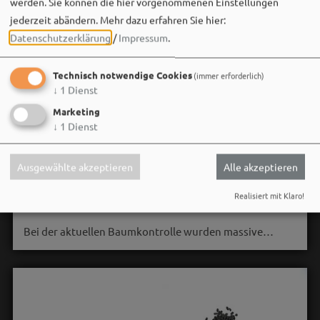
werden. Sie können die hier vorgenommenen Einstellungen
jederzeit abändern.
Mehr dazu erfahren Sie hier:
Datenschutzerklärung
/
Impressum
.
Technisch notwendige Cookies
(immer erforderlich)
↓
1
Dienst
Marketing
Stadt Weißenburg i.Bay.
↓
1
Dienst
06. August um 16:08 via Facebook
🌳 **Verkehrssicherungsmaßnahme am Seeweiher**
Ausgewählte akzeptieren
Alle akzeptieren
Die alte Weide am Seeweiher muss aus Gründen der
Realisiert mit Klaro!
Verkehrssicherheit leider gefällt werden.
Bei der aktuellen Baumkontrolle wurden massive…