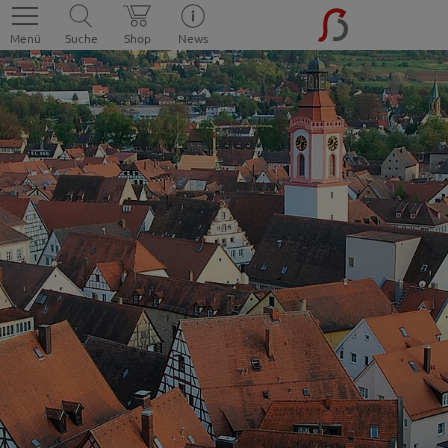
Menü
Suche
Shop
News