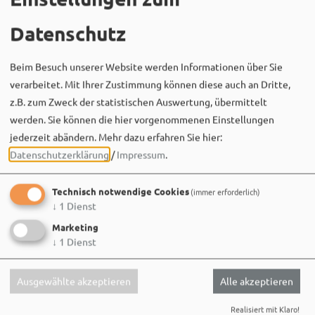
Datenschutz
Beim Besuch unserer Website werden Informationen über Sie
verarbeitet. Mit Ihrer Zustimmung können diese auch an Dritte,
z.B. zum Zweck der statistischen Auswertung, übermittelt
Bergwaldtheater
werden. Sie können die hier vorgenommenen Einstellungen
06. August um 18:08 via Facebook
jederzeit abändern.
Mehr dazu erfahren Sie hier:
Sei wie Luisa & Chiara!
Datenschutzerklärung
/
Impressum
.
Komm am 08.08. ins Bergwaldtheater und hol dir deinen
neuen Ohrwurm. 🎤✨
Technisch notwendige Cookies
(immer erforderlich)
↓
1
Dienst
Gute Musik, beste Stimmung und ein Sommerabend,
der im Kopf bleibt. 🌿🎵
Marketing
↓
1
Dienst
Wir sehen uns…
Ausgewählte akzeptieren
Alle akzeptieren
Realisiert mit Klaro!