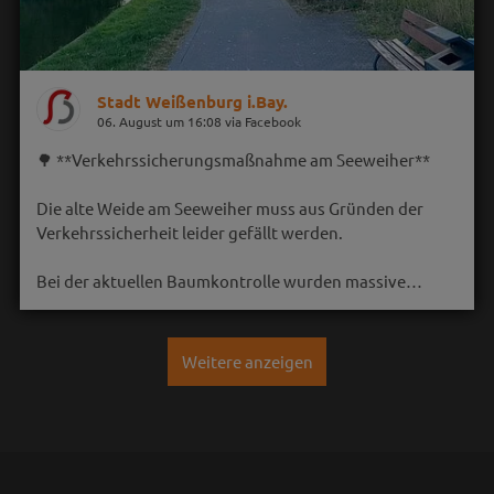
Stadt Weißenburg i.Bay.
06. August um 16:08 via Facebook
🌳 **Verkehrssicherungsmaßnahme am Seeweiher**
Die alte Weide am Seeweiher muss aus Gründen der
Verkehrssicherheit leider gefällt werden.
Bei der aktuellen Baumkontrolle wurden massive…
Weitere anzeigen