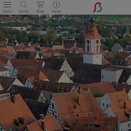
Menü
Suche
Shop
News