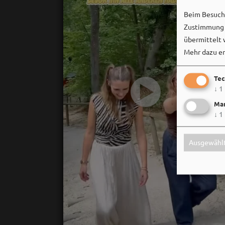
Beim Besuch 
Zustimmung k
übermittelt 
Mehr dazu er
Tec
↓
1
Mar
↓
1
Ausgewählt