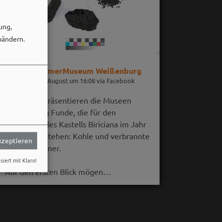
ung,
bändern.
RömerMuseum Weißenburg
06. August um 16:08 via Facebook
Im August präsentieren die Museen
Weißenburg Funde, die für den
Untergang des Kastells Biriciana im Jahr
254 n. Chr. stehen: Kohle und verbrannte
akzeptieren
Getreidekörner.
siert mit Klaro!
Auf den ersten Blick mögen…