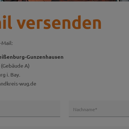
il versenden
-Mail:
eißenburg-Gunzenhausen
 (Gebäude A)
g i. Bay.
andkreis-wug.de
Nachname*