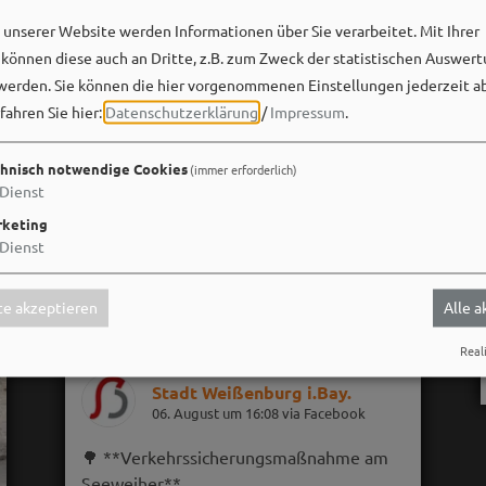
unserer Website werden Informationen über Sie verarbeitet. Mit Ihrer
önnen diese auch an Dritte, z.B. zum Zweck der statistischen Auswert
werden. Sie können die hier vorgenommenen Einstellungen jederzeit a
fahren Sie hier:
Datenschutzerklärung
/
Impressum
.
hnisch notwendige Cookies
(immer erforderlich)
Dienst
keting
Dienst
e akzeptieren
Alle 
Reali
Stadt Weißenburg i.Bay.
06. August um 16:08 via Facebook
🌳 **Verkehrssicherungsmaßnahme am
Seeweiher**