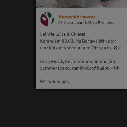
Bergwaldtheater
06. August um 18:08 via Facebook
Sei wie Luisa & Chiara!
Komm am 08.08. ins Bergwaldtheater
und hol dir deinen neuen Ohrwurm. 🎤✨
Gute Musik, beste Stimmung und ein
Sommerabend, der im Kopf bleibt. 🌿🎵
Wir sehen uns…