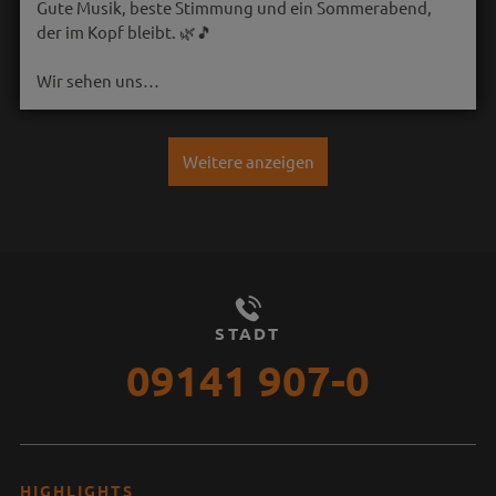
Gute Musik, beste Stimmung und ein Sommerabend,
der im Kopf bleibt. 🌿🎵
Wir sehen uns…
Weitere anzeigen
STADT
09141 907-0
HIGHLIGHTS