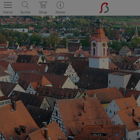
Menü
Suche
Shop
News