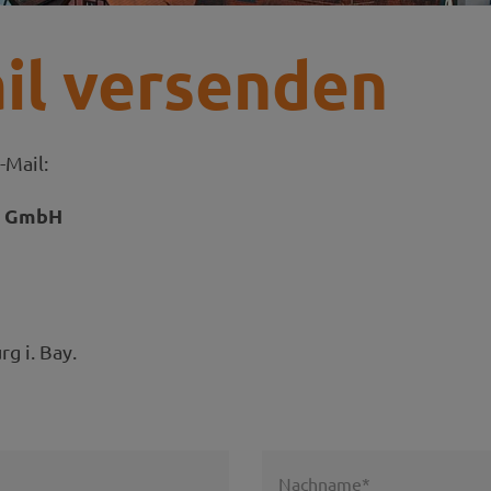
il versenden
-Mail:
Z GmbH
g i. Bay.
Nachname*