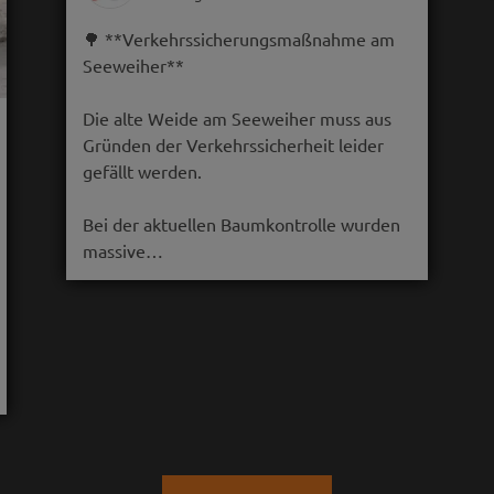
🌳 **Verkehrssicherungsmaßnahme am
Seeweiher**
Die alte Weide am Seeweiher muss aus
Gründen der Verkehrssicherheit leider
gefällt werden.
Bei der aktuellen Baumkontrolle wurden
massive…