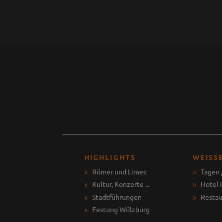
HIGHLIGHTS
WEISS
Römer und Limes
Tagen 
Kultur, Konzerte ...
Hotel 
Stadtführungen
Restau
Festung Wülzburg