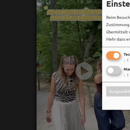
Einst
Beim Besuch 
Zustimmung k
übermittelt 
Mehr dazu er
Tec
↓
1
Mar
↓
1
Ausgewählt