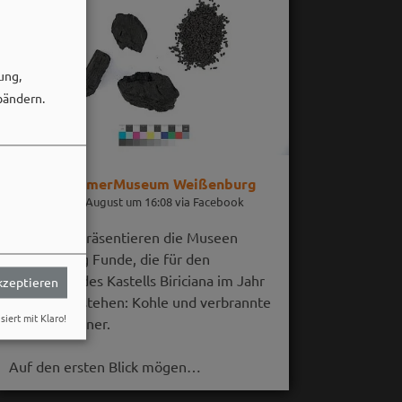
ung,
bändern.
RömerMuseum Weißenburg
06. August um 16:08 via Facebook
Im August präsentieren die Museen
Weißenburg Funde, die für den
Untergang des Kastells Biriciana im Jahr
akzeptieren
254 n. Chr. stehen: Kohle und verbrannte
siert mit Klaro!
Getreidekörner.
Auf den ersten Blick mögen…