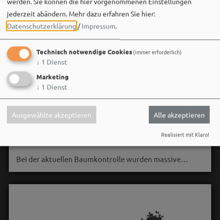
werden. Sie können die hier vorgenommenen Einstellungen
jederzeit abändern.
Mehr dazu erfahren Sie hier:
Datenschutzerklärung
/
Impressum
.
Technisch notwendige Cookies
(immer erforderlich)
↓
1
Dienst
Marketing
Stadt Weißenburg i.Bay.
↓
1
Dienst
06. August um 16:08 via Facebook
🌳 **Verkehrssicherungsmaßnahme am Seeweiher**
Ausgewählte akzeptieren
Alle akzeptieren
Die alte Weide am Seeweiher muss aus Gründen der
Realisiert mit Klaro!
Verkehrssicherheit leider gefällt werden.
Bei der aktuellen Baumkontrolle wurden massive…