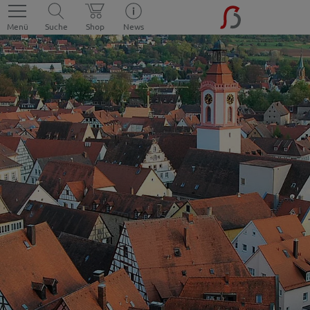
Menü
Suche
Shop
News