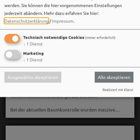
werden. Sie können die hier vorgenommenen Einstellungen
jederzeit abändern.
Mehr dazu erfahren Sie hier:
Datenschutzerklärung
/
Impressum
.
Technisch notwendige Cookies
(immer erforderlich)
↓
1
Dienst
Marketing
Stadt Weißenburg i.Bay.
↓
1
Dienst
06. August um 16:08 via Facebook
🌳 **Verkehrssicherungsmaßnahme am Seeweiher**
Ausgewählte akzeptieren
Alle akzeptieren
Die alte Weide am Seeweiher muss aus Gründen der
Realisiert mit Klaro!
Verkehrssicherheit leider gefällt werden.
Bei der aktuellen Baumkontrolle wurden massive…