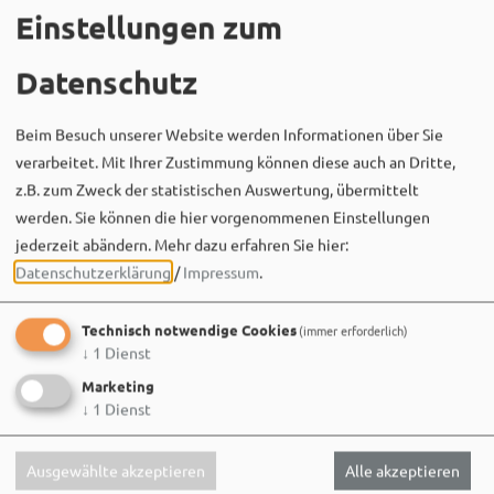
Einstellungen zum
Datenschutz
Beim Besuch unserer Website werden Informationen über Sie
verarbeitet. Mit Ihrer Zustimmung können diese auch an Dritte,
z.B. zum Zweck der statistischen Auswertung, übermittelt
werden. Sie können die hier vorgenommenen Einstellungen
Bergwaldtheater
jederzeit abändern.
Mehr dazu erfahren Sie hier:
06. August um 18:08 via Facebook
Datenschutzerklärung
/
Impressum
.
Sei wie Luisa & Chiara!
Komm am 08.08. ins Bergwaldtheater und hol dir deinen
Technisch notwendige Cookies
(immer erforderlich)
neuen Ohrwurm. 🎤✨
↓
1
Dienst
Gute Musik, beste Stimmung und ein Sommerabend,
Marketing
der im Kopf bleibt. 🌿🎵
↓
1
Dienst
Wir sehen uns…
Ausgewählte akzeptieren
Alle akzeptieren