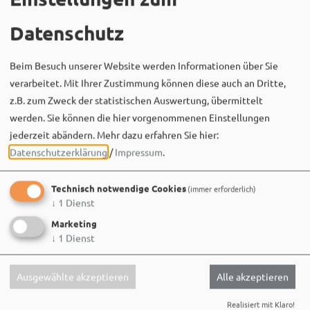
Datenschutz
Beim Besuch unserer Website werden Informationen über Sie
verarbeitet. Mit Ihrer Zustimmung können diese auch an Dritte,
z.B. zum Zweck der statistischen Auswertung, übermittelt
Bergwaldtheater
werden. Sie können die hier vorgenommenen Einstellungen
06. August um 18:08 via Facebook
jederzeit abändern.
Mehr dazu erfahren Sie hier:
Sei wie Luisa & Chiara!
Datenschutzerklärung
/
Impressum
.
Komm am 08.08. ins Bergwaldtheater und hol dir deinen
neuen Ohrwurm. 🎤✨
Technisch notwendige Cookies
(immer erforderlich)
↓
1
Dienst
Gute Musik, beste Stimmung und ein Sommerabend,
der im Kopf bleibt. 🌿🎵
Marketing
↓
1
Dienst
Wir sehen uns…
Ausgewählte akzeptieren
Alle akzeptieren
Realisiert mit Klaro!