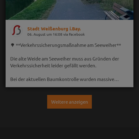
Stadt Weißenburg i.Bay.
06. August um 16:08 via Facebook
🌳 **Verkehrssicherungsmaßnahme am Seeweiher**
Die alte Weide am Seeweiher muss aus Gründen der
Verkehrssicherheit leider gefällt werden.
Bei der aktuellen Baumkontrolle wurden massive…
Weitere anzeigen