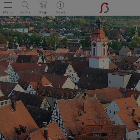
Menü
Suche
Shop
News