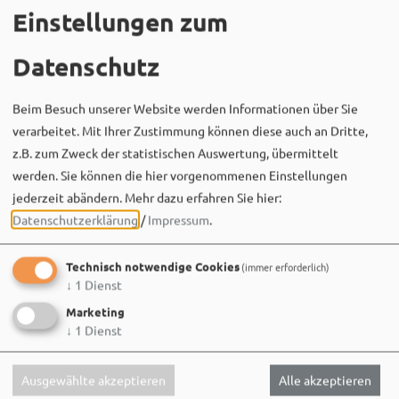
Einstellungen zum
Datenschutz
Beim Besuch unserer Website werden Informationen über Sie
verarbeitet. Mit Ihrer Zustimmung können diese auch an Dritte,
z.B. zum Zweck der statistischen Auswertung, übermittelt
werden. Sie können die hier vorgenommenen Einstellungen
Bergwaldtheater
jederzeit abändern.
Mehr dazu erfahren Sie hier:
06. August um 18:08 via Facebook
Datenschutzerklärung
/
Impressum
.
Sei wie Luisa & Chiara!
Komm am 08.08. ins Bergwaldtheater und hol dir deinen
Technisch notwendige Cookies
(immer erforderlich)
neuen Ohrwurm. 🎤✨
↓
1
Dienst
Gute Musik, beste Stimmung und ein Sommerabend,
Marketing
der im Kopf bleibt. 🌿🎵
↓
1
Dienst
Wir sehen uns…
Ausgewählte akzeptieren
Alle akzeptieren