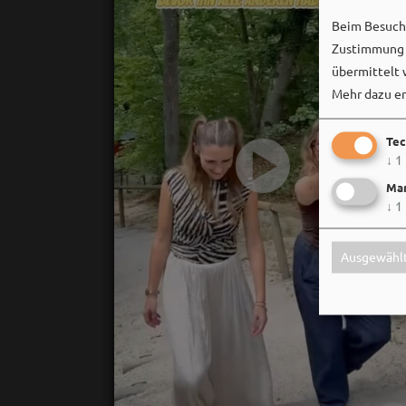
Beim Besuch 
Zustimmung k
übermittelt 
Mehr dazu er
Tec
↓
1
Mar
↓
1
Ausgewählt