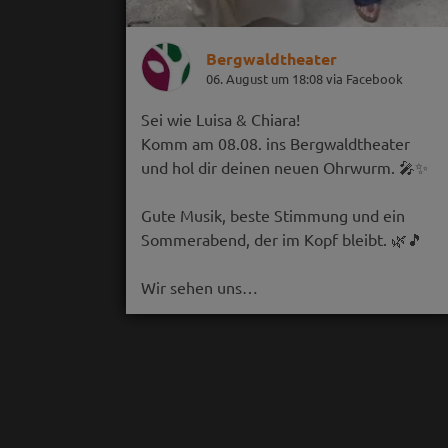
Bergwaldtheater
06. August um 18:08 via Facebook
Sei wie Luisa & Chiara!
Komm am 08.08. ins Bergwaldtheater
und hol dir deinen neuen Ohrwurm. 🎤✨
Gute Musik, beste Stimmung und ein
Sommerabend, der im Kopf bleibt. 🌿🎵
Wir sehen uns…