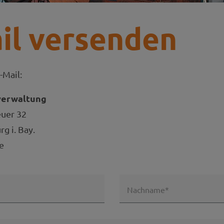
il versenden
-Mail:
verwaltung
euer 32
g i. Bay.
e
Nachname*