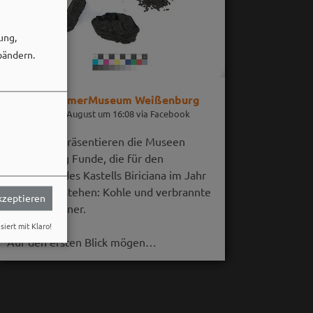
ung,
bändern.
RömerMuseum Weißenburg
06. August um 16:08 via Facebook
Im August präsentieren die Museen
Weißenburg Funde, die für den
Untergang des Kastells Biriciana im Jahr
254 n. Chr. stehen: Kohle und verbrannte
akzeptieren
Getreidekörner.
siert mit Klaro!
Auf den ersten Blick mögen…