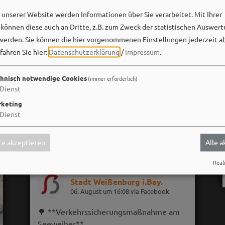
unserer Website werden Informationen über Sie verarbeitet. Mit Ihrer
önnen diese auch an Dritte, z.B. zum Zweck der statistischen Auswert
werden. Sie können die hier vorgenommenen Einstellungen jederzeit a
fahren Sie hier:
Datenschutzerklärung
/
Impressum
.
hnisch notwendige Cookies
(immer erforderlich)
Dienst
keting
Dienst
e akzeptieren
Alle 
Reali
Stadt Weißenburg i.Bay.
06. August um 16:08 via Facebook
🌳 **Verkehrssicherungsmaßnahme am
Seeweiher**