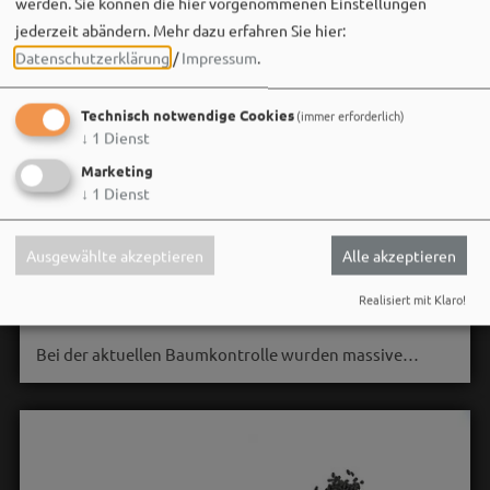
werden. Sie können die hier vorgenommenen Einstellungen
jederzeit abändern.
Mehr dazu erfahren Sie hier:
Datenschutzerklärung
/
Impressum
.
Technisch notwendige Cookies
(immer erforderlich)
↓
1
Dienst
Marketing
Stadt Weißenburg i.Bay.
↓
1
Dienst
06. August um 16:08 via Facebook
🌳 **Verkehrssicherungsmaßnahme am Seeweiher**
Ausgewählte akzeptieren
Alle akzeptieren
Die alte Weide am Seeweiher muss aus Gründen der
Realisiert mit Klaro!
Verkehrssicherheit leider gefällt werden.
Bei der aktuellen Baumkontrolle wurden massive…