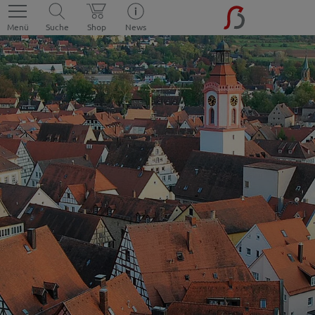
Menü
Suche
Shop
News