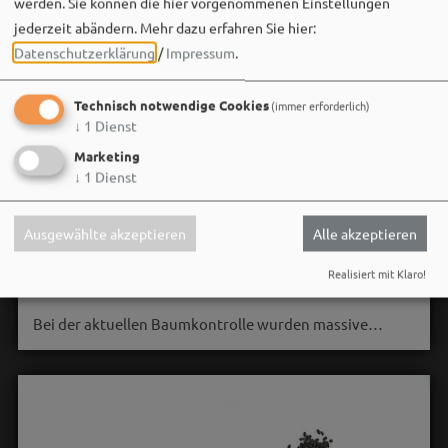
werden. Sie können die hier vorgenommenen Einstellungen
jederzeit abändern.
Mehr dazu erfahren Sie hier:
Datenschutzerklärung
/
Impressum
.
Technisch notwendige Cookies
(immer erforderlich)
↓
1
Dienst
Marketing
Stadt Weißenburg i.Bay.
↓
1
Dienst
06. August um 16:08 via Facebook
🌳 **Verkehrssicherungsmaßnahme am Seeweiher**
Ausgewählte akzeptieren
Alle akzeptieren
Die alte Weide am Seeweiher muss aus Gründen der
Realisiert mit Klaro!
Verkehrssicherheit leider gefällt werden.
Bei der aktuellen Baumkontrolle wurden massive…