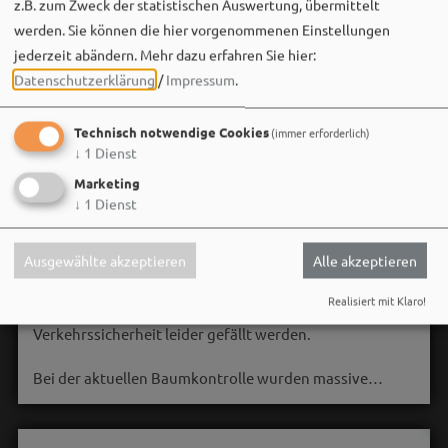
z.B. zum Zweck der statistischen Auswertung, übermittelt
werden. Sie können die hier vorgenommenen Einstellungen
jederzeit abändern.
Mehr dazu erfahren Sie hier:
Datenschutzerklärung
/
Impressum
.
Technisch notwendige Cookies
(immer erforderlich)
↓
1
Dienst
Marketing
↓
1
Dienst
Stadt Weißenburg i.Bay.
06. August um 16:08 via Facebook
Ausgewählte akzeptieren
Alle akzeptieren
🌳 **Verkehrssicherungsmaßnahme am Seeweiher**
Realisiert mit Klaro!
Die alte Weide am Seeweiher muss aus Gründen der
Verkehrssicherheit leider gefällt werden.
Bei der aktuellen Baumkontrolle wurden massive…