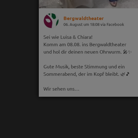
Bergwaldtheater
06. August um 18:08 via Facebook
Sei wie Luisa & Chiara!
Komm am 08.08. ins Bergwaldtheater
und hol dir deinen neuen Ohrwurm. 🎤✨
Gute Musik, beste Stimmung und ein
Sommerabend, der im Kopf bleibt. 🌿🎵
Wir sehen uns…