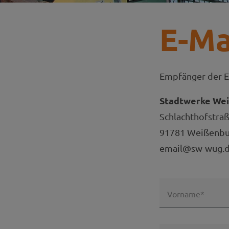
E-Ma
Empfänger der E
Stadtwerke We
Schlachthofstra
91781 Weißenbur
email@sw-wug.
Vorname*