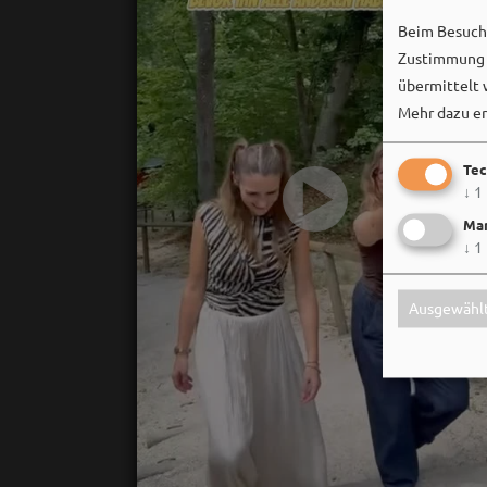
Beim Besuch 
Zustimmung k
übermittelt 
Mehr dazu er
Tec
↓
1
Mar
↓
1
Ausgewählt