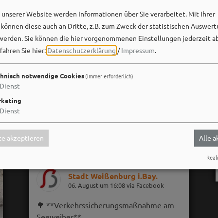
unserer Website werden Informationen über Sie verarbeitet. Mit Ihrer
önnen diese auch an Dritte, z.B. zum Zweck der statistischen Auswert
werden. Sie können die hier vorgenommenen Einstellungen jederzeit a
fahren Sie hier:
Datenschutzerklärung
/
Impressum
.
hnisch notwendige Cookies
(immer erforderlich)
Dienst
keting
Dienst
e akzeptieren
Alle 
Reali
Stadt Weißenburg i.Bay.
06. August um 16:08 via Facebook
🌳 **Verkehrssicherungsmaßnahme am
Seeweiher**