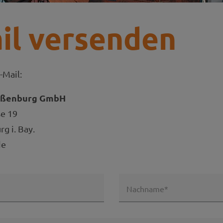
il versenden
-Mail:
ißenburg GmbH
ße 19
g i. Bay.
de
Nachname*