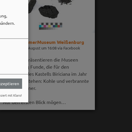
ung,
bändern.
RömerMuseum Weißenburg
06. August um 16:08 via Facebook
Im August präsentieren die Museen
Weißenburg Funde, die für den
Untergang des Kastells Biriciana im Jahr
254 n. Chr. stehen: Kohle und verbrannte
akzeptieren
Getreidekörner.
siert mit Klaro!
Auf den ersten Blick mögen…