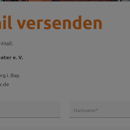
il versenden
-Mail:
ter e. V.
g i. Bay.
r.de
Nachname*