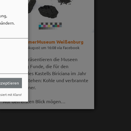
ung,
bändern.
RömerMuseum Weißenburg
06. August um 16:08 via Facebook
Im August präsentieren die Museen
Weißenburg Funde, die für den
Untergang des Kastells Biriciana im Jahr
254 n. Chr. stehen: Kohle und verbrannte
akzeptieren
Getreidekörner.
siert mit Klaro!
Auf den ersten Blick mögen…