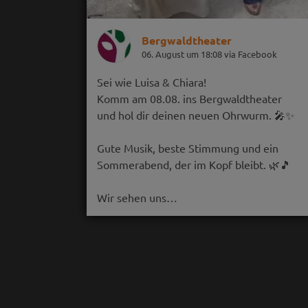
Bergwaldtheater
06. August um 18:08 via Facebook
Sei wie Luisa & Chiara!
Komm am 08.08. ins Bergwaldtheater
und hol dir deinen neuen Ohrwurm. 🎤✨
Gute Musik, beste Stimmung und ein
Sommerabend, der im Kopf bleibt. 🌿🎵
Wir sehen uns…