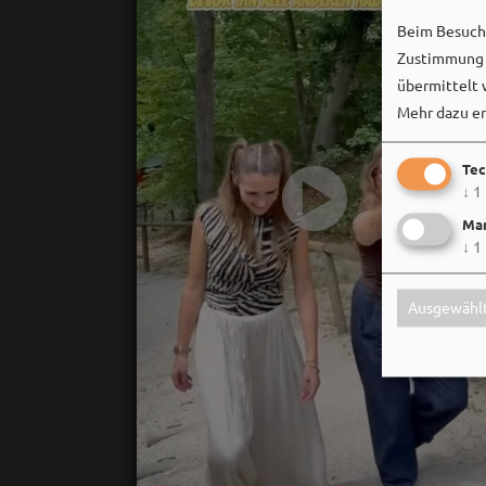
Beim Besuch 
Zustimmung k
übermittelt 
Mehr dazu er
Tec
↓
1
Mar
↓
1
Ausgewählt