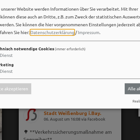
unserer Website werden Informationen über Sie verarbeitet. Mit Ihrer
önnen diese auch an Dritte, z.B. zum Zweck der statistischen Auswert
werden. Sie können die hier vorgenommenen Einstellungen jederzeit a
fahren Sie hier:
Datenschutzerklärung
/
Impressum
.
hnisch notwendige Cookies
(immer erforderlich)
Dienst
keting
Dienst
e akzeptieren
Alle 
Reali
Stadt Weißenburg i.Bay.
06. August um 16:08 via Facebook
🌳 **Verkehrssicherungsmaßnahme am
Seeweiher**