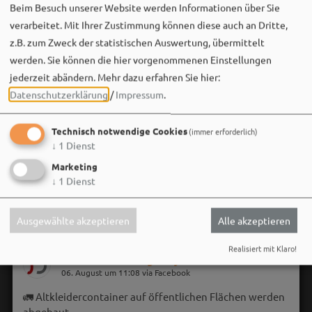
Beim Besuch unserer Website werden Informationen über Sie
verarbeitet. Mit Ihrer Zustimmung können diese auch an Dritte,
z.B. zum Zweck der statistischen Auswertung, übermittelt
werden. Sie können die hier vorgenommenen Einstellungen
jederzeit abändern.
Mehr dazu erfahren Sie hier:
Datenschutzerklärung
/
Impressum
.
Technisch notwendige Cookies
(immer erforderlich)
↓
1
Dienst
Marketing
↓
1
Dienst
Ausgewählte akzeptieren
Alle akzeptieren
Realisiert mit Klaro!
Stadt Weißenburg i.Bay.
06. August um 11:08 via Facebook
🚛 Altkleidercontainer auf öffentlichen Flächen werden
abgebaut