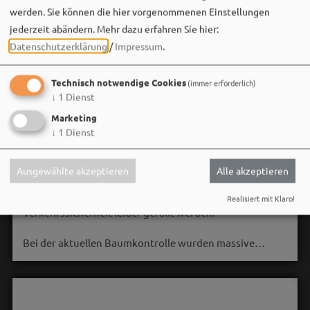
werden. Sie können die hier vorgenommenen Einstellungen
jederzeit abändern.
Mehr dazu erfahren Sie hier:
Datenschutzerklärung
/
Impressum
.
Technisch notwendige Cookies
(immer erforderlich)
↓
1
Dienst
Marketing
Stadt Weißenburg i.Bay.
↓
1
Dienst
06. August um 16:08 via Facebook
🌳 **Verkehrssicherungsmaßnahme am Seeweiher**
Ausgewählte akzeptieren
Alle akzeptieren
Die alte Weide am Seeweiher muss aus Gründen der
Realisiert mit Klaro!
Verkehrssicherheit leider gefällt werden.
Bei der aktuellen Baumkontrolle wurden massive…