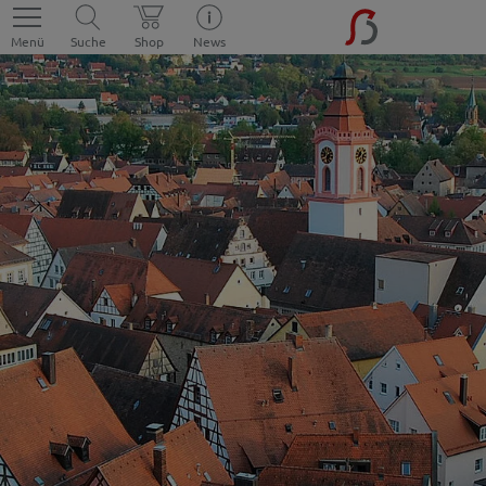
Menü
Suche
Shop
News