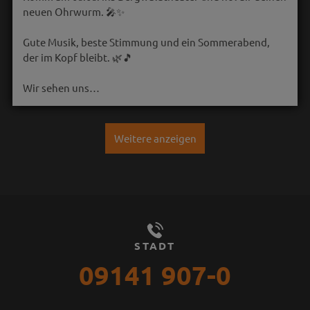
neuen Ohrwurm. 🎤✨
Gute Musik, beste Stimmung und ein Sommerabend,
der im Kopf bleibt. 🌿🎵
Wir sehen uns…
Weitere anzeigen
STADT
09141 907-0