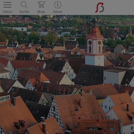
Menü
Suche
Shop
News