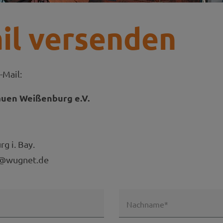
il versenden
-Mail:
auen Weißenburg e.V.
g i. Bay.
g@wugnet.de
Nachname*