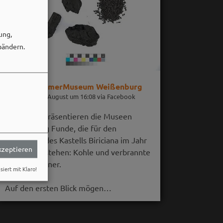
ung,
bändern.
RömerMuseum Weißenburg
06. August um 16:08 via Facebook
Im August präsentieren die Museen
Weißenburg Funde, die für den
Untergang des Kastells Biriciana im Jahr
akzeptieren
254 n. Chr. stehen: Kohle und verbrannte
Getreidekörner.
siert mit Klaro!
Auf den ersten Blick mögen…