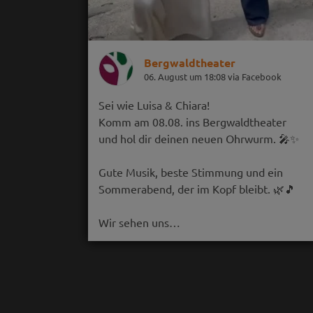
Bergwaldtheater
06. August um 18:08 via Facebook
Sei wie Luisa & Chiara!
Komm am 08.08. ins Bergwaldtheater
und hol dir deinen neuen Ohrwurm. 🎤✨
Gute Musik, beste Stimmung und ein
Sommerabend, der im Kopf bleibt. 🌿🎵
Wir sehen uns…