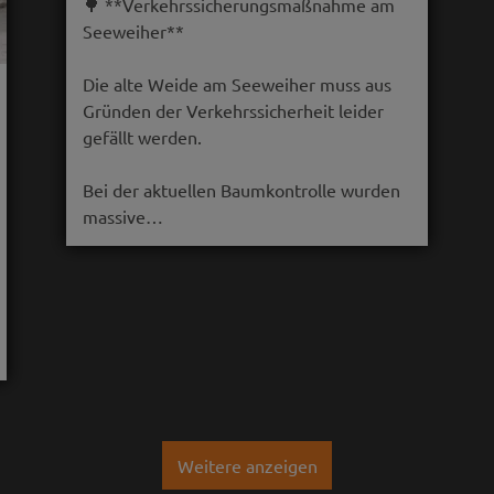
🌳 **Verkehrssicherungsmaßnahme am
Seeweiher**
Die alte Weide am Seeweiher muss aus
Gründen der Verkehrssicherheit leider
gefällt werden.
Bei der aktuellen Baumkontrolle wurden
massive…
Weitere anzeigen