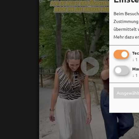
Beim Besuch 
Zustimmung k
übermittelt 
Mehr dazu er
Tec
↓
1
Mar
↓
1
Ausgewählt