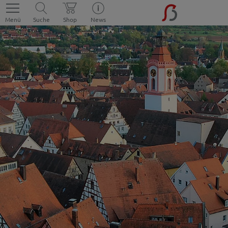
Menü
Suche
Shop
News