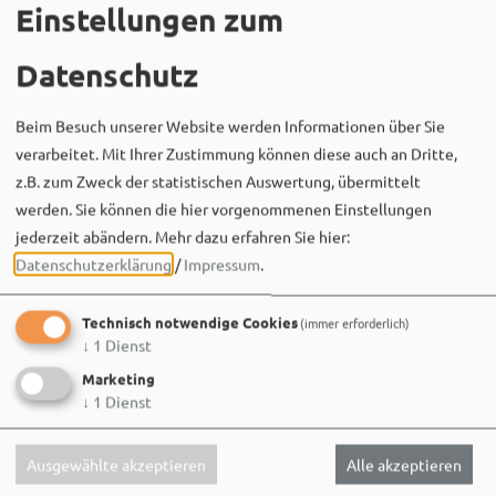
Bergwaldtheater
Einstellungen zum
30. Juli um 19:07 via Facebook
🌿 Wir zwei sind gedanklich schon mitten im
Datenschutz
Bergwaldtheater – mit guter Musik, tollen Menschen
und jeder Menge guter Laune!
Beim Besuch unserer Website werden Informationen über Sie
verarbeitet. Mit Ihrer Zustimmung können diese auch an Dritte,
Am 08.08.2026 heißt es: Waldbaden mit Musik –
abschalten,…
z.B. zum Zweck der statistischen Auswertung, übermittelt
werden. Sie können die hier vorgenommenen Einstellungen
jederzeit abändern.
Mehr dazu erfahren Sie hier:
Datenschutzerklärung
/
Impressum
.
Technisch notwendige Cookies
(immer erforderlich)
↓
1
Dienst
Marketing
↓
1
Dienst
Ausgewählte akzeptieren
Alle akzeptieren