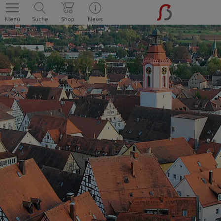
Menü
Suche
Shop
News