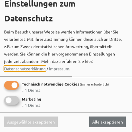
Einstellungen zum
Datenschutz
Beim Besuch unserer Website werden Informationen über Sie
verarbeitet. Mit Ihrer Zustimmung können diese auch an Dritte,
z.B. zum Zweck der statistischen Auswertung, übermittelt
Bergwaldtheater
werden. Sie können die hier vorgenommenen Einstellungen
06. August um 18:08 via Facebook
jederzeit abändern.
Mehr dazu erfahren Sie hier:
Sei wie Luisa & Chiara!
Datenschutzerklärung
/
Impressum
.
Komm am 08.08. ins Bergwaldtheater und hol dir deinen
neuen Ohrwurm. 🎤✨
Technisch notwendige Cookies
(immer erforderlich)
↓
1
Dienst
Gute Musik, beste Stimmung und ein Sommerabend,
Marketing
der im Kopf bleibt. 🌿🎵
↓
1
Dienst
Wir sehen uns…
Ausgewählte akzeptieren
Alle akzeptieren