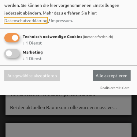
werden. Sie können die hier vorgenommenen Einstellungen
jederzeit abändern.
Mehr dazu erfahren Sie hier:
Datenschutzerklärung
/
Impressum
.
Technisch notwendige Cookies
(immer erforderlich)
↓
1
Dienst
Marketing
Stadt Weißenburg i.Bay.
↓
1
Dienst
06. August um 16:08 via Facebook
🌳 **Verkehrssicherungsmaßnahme am Seeweiher**
Ausgewählte akzeptieren
Alle akzeptieren
Die alte Weide am Seeweiher muss aus Gründen der
Realisiert mit Klaro!
Verkehrssicherheit leider gefällt werden.
Bei der aktuellen Baumkontrolle wurden massive…