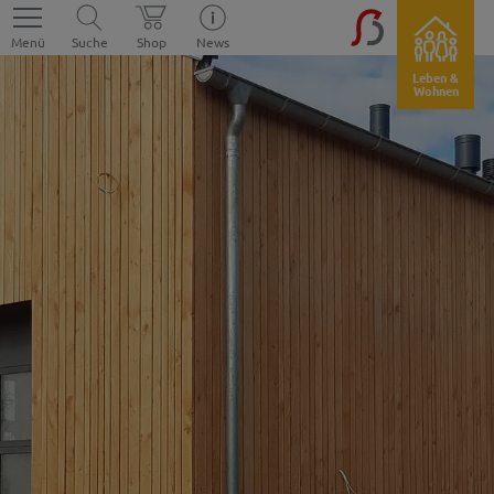
Menü
Suche
Shop
News
Leben &
Wohnen