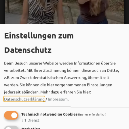
Einstellungen zum
Datenschutz
Beim Besuch unserer Website werden Informationen über Sie
verarbeitet. Mit Ihrer Zustimmung können diese auch an Dritte,
z.B. zum Zweck der statistischen Auswertung, übermittelt
werden. Sie können die hier vorgenommenen Einstellungen
jederzeit abändern.
Mehr dazu erfahren Sie hier:
Datenschutzerklärung
/
Impressum
.
Bergwaldtheater
06. August um 18:08 via Facebook
Technisch notwendige Cookies
(immer erforderlich)
Sei wie Luisa & Chiara!
↓
1
Dienst
Komm am 08.08. ins Bergwaldtheater und hol dir deinen
Marketing