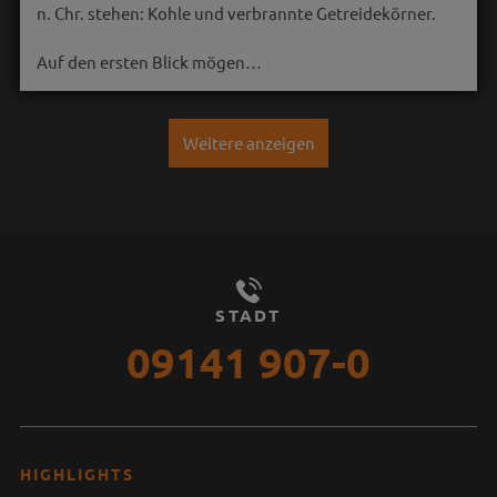
n. Chr. stehen: Kohle und verbrannte Getreidekörner.
Auf den ersten Blick mögen…
Weitere anzeigen
STADT
09141 907-0
HIGHLIGHTS