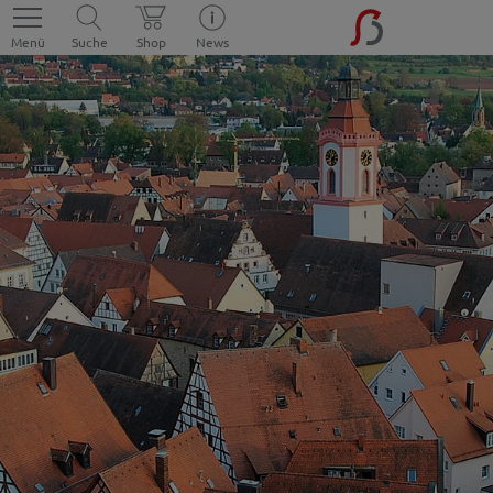
Menü
Suche
Shop
News