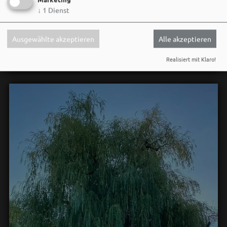
neuen Ohrwurm. 🎤✨
↓
1
Dienst
Gute Musik, beste Stimmung und ein Sommerabend,
der im Kopf bleibt. 🌿🎵
Ausgewählte akzeptieren
Alle akzeptieren
Wir sehen uns…
Realisiert mit Klaro!