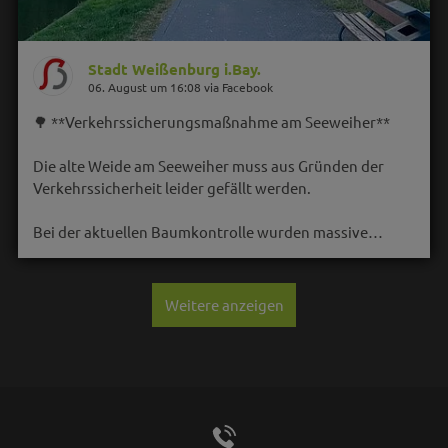
Stadt Weißenburg i.Bay.
06. August um 16:08 via Facebook
🌳 **Verkehrssicherungsmaßnahme am Seeweiher**
Die alte Weide am Seeweiher muss aus Gründen der
Verkehrssicherheit leider gefällt werden.
Bei der aktuellen Baumkontrolle wurden massive…
Weitere anzeigen