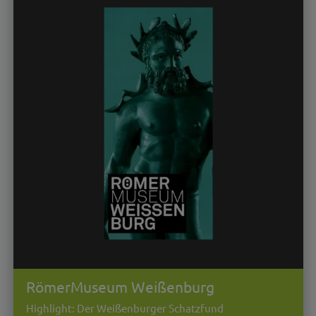
RömerMuseum Weißenburg
Highlight: Der Weißenburger Schatzfund