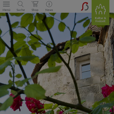
Menü
Suche
Shop
News
Kultur &
Freizeit