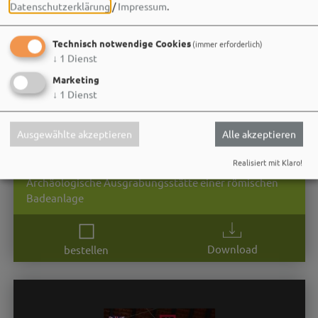
Datenschutzerklärung
/
Impressum
.
Technisch notwendige Cookies
(immer erforderlich)
↓
1
Dienst
Marketing
↓
1
Dienst
Ausgewählte akzeptieren
Alle akzeptieren
Römische Thermen Weißenburg
Realisiert mit Klaro!
Archäologische Ausgrabungsstätte einer römischen
Badeanlage
Download
bestellen