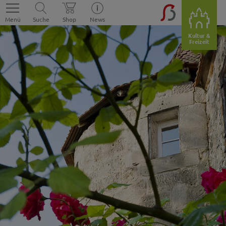
Menü
Suche
Shop
News
Kultur &
Freizeit