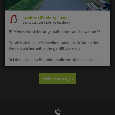
Stadt Weißenburg i.Bay.
06. August um 16:08 via Facebook
🌳 **Verkehrssicherungsmaßnahme am Seeweiher**
Die alte Weide am Seeweiher muss aus Gründen der
Verkehrssicherheit leider gefällt werden.
Bei der aktuellen Baumkontrolle wurden massive…
Weitere anzeigen