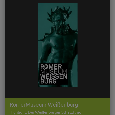
RömerMuseum Weißenburg
Highlight: Der Weißenburger Schatzfund