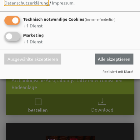
Datenschutzerklärung
/
Impressum
.
Technisch notwendige Cookies
(immer erforderlich)
↓
1
Dienst
Marketing
↓
1
Dienst
Ausgewählte akzeptieren
Alle akzeptieren
Römische Thermen Weißenburg
Realisiert mit Klaro!
Archäologische Ausgrabungsstätte einer römischen
Badeanlage
Download
bestellen