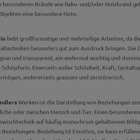
Die besonderen Brände wie Raku- und/oder Holzbrand g
Objekten eine besondere Note.
in
liebt großformatige und mehrteilige Arbeiten, da di
altechniken besonders gut zum Ausdruck bringen. Die 
ligran und transparent, ein andermal wuchtig und domina
 Schöpferin. Einerseits voller Schönheit, Kraft, Gestalt
rmögen, andererseits grausam und zerstörerisch.
indlers
Werken ist die Darstellung von Beziehungen zent
che oder zwischen Mensch und Tier. Einen besonderen E
Auswischtechnik auf häufig monochrom gehaltenem Bildg
n Beziehungen. Beziehung ist Emotion, sie kann erfüllend