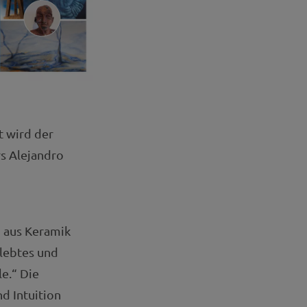
t wird der
s Alejandro
n aus Keramik
rlebtes und
le.“ Die
d Intuition