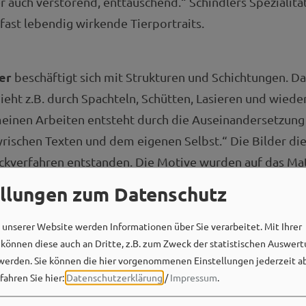
r auch verstörend, enttäuschend.“ Schindlers Spezialitä
 fast lebendig wirkende Tierportraits.
er
beschäftigt sich mit Strukturen und Schichtungen. D
ieht z.B. durch Spachteln, Schütten, Lasieren und wie
 meinen Arbeiten entsteht durch die Auseinandersetzung
yrischen Texten und dem eigenen Selbst.“ Die Bilder di
ckverfahren entstanden. Die Motive wurden auf das Mat
termesser ausgeschnitten und auf Architektenpapier ge
ellungen zum Datenschutz
unserer Website werden Informationen über Sie verarbeitet. Mit Ihrer
ilden Sandra Groh und Jürgen Stahl die Kunstgemeinscha
önnen diese auch an Dritte, z.B. zum Zweck der statistischen Auswert
Die gelernte Raumausstatterin arbeitet mit unterschiedl
werden. Sie können die hier vorgenommenen Einstellungen jederzeit a
fahren Sie hier:
Datenschutzerklärung
/
Impressum
.
setzt ihre Ideen meist gesellschaftskritisch um. Stahls 
chen Ausdruck auch die Handfertigkeit seiner handwerk