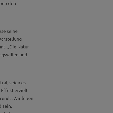
eben den
ese seine
Darstellung
nt. „Die Natur
ungswillen und
ral, seien es
ffekt erzielt
rund. „Wir leben
 sein,