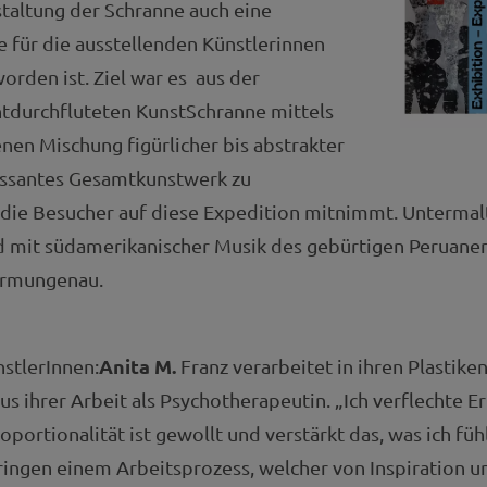
altung der Schranne auch eine
 für die ausstellenden Künstlerinnen
orden ist. Ziel war es aus der
htdurchfluteten KunstSchranne mittels
en Mischung figürlicher bis abstrakter
essantes Gesamtkunstwerk zu
 die Besucher auf diese Expedition mitnimmt. Untermal
 mit südamerikanischer Musik des gebürtigen Peruaner
ermungenau.
Anita M.
stlerInnen:
Franz verarbeitet in ihren Plastike
us ihrer Arbeit als Psychotherapeutin. „Ich verflechte E
portionalität ist gewollt und verstärkt das, was ich füh
ingen einem Arbeitsprozess, welcher von Inspiration un