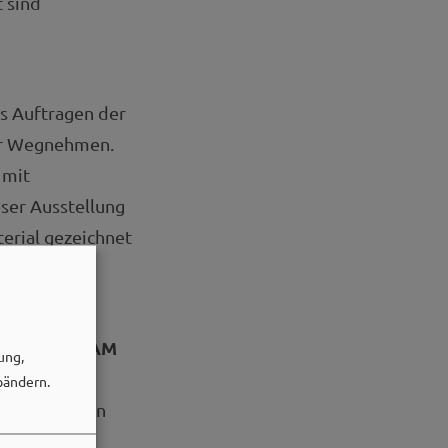
t sind
as Auftragen der
der Wegnehmen.
 mit
eser Ausstellung
erial gezeichnet
druckt.
ACHtsAM
ft „
ung,
ichsten
bändern.
Objekte zeigen
lichen