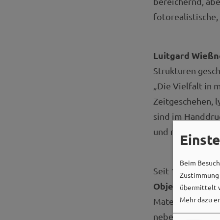
bereichernd, abe
fotorealistische,
Luitgard Wießn
Strukturen gesch
„Die Vielfalt in
Zeitgeschehen, l
sind im Handdru
und mit dem Cut
Einst
Beim Besuch 
Seit 10 Jahren b
Zustimmung k
Objektkunst
“. 
übermittelt 
Mehr dazu er
Materialien und 
neben künstleris