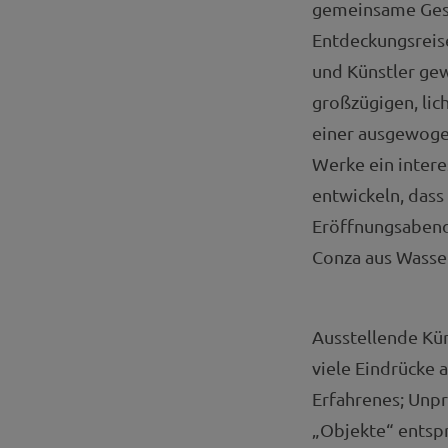
gemeinsame Gest
Entdeckungsreise
und Künstler gew
großzügigen, lic
einer ausgewogen
Werke ein inter
entwickeln, dass
Eröffnungsabend
Conza aus Wass
Ausstellende Kün
viele Eindrücke a
Erfahrenes; Unpro
„Objekte“ entspr