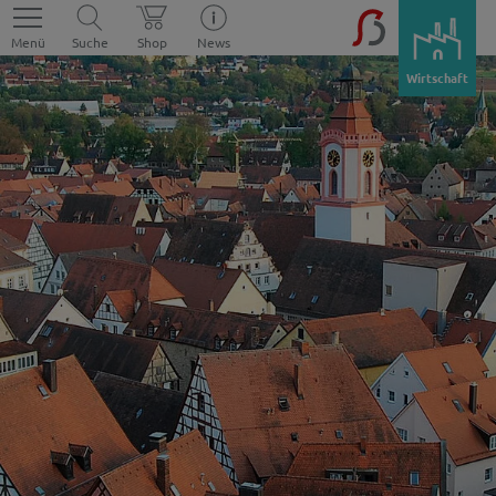
Menü
Suche
Shop
News
Wirtschaft