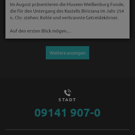
Im August präsentieren die Museen Weißenburg Funde,
die für den Untergang des Kastells Biriciana im Jahr 254
n. Chr. stehen: Kohle und verbrannte Getreidekörner.
Auf den ersten Blick mögen…
Weitere anzeigen
STADT
09141 907-0